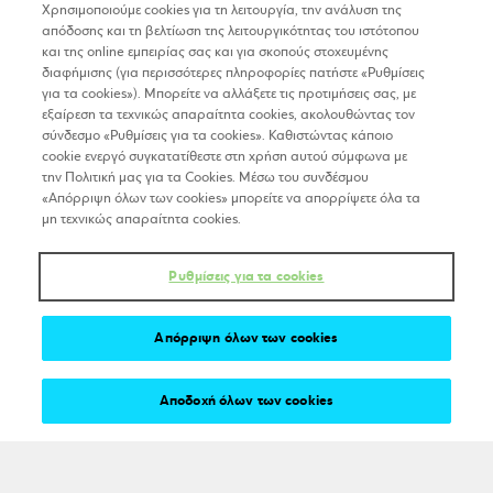
Χρησιμοποιούμε cookies για τη λειτουργία, την ανάλυση της
απόδοσης και τη βελτίωση της λειτουργικότητας του ιστότοπου
και της online εμπειρίας σας και για σκοπούς στοχευμένης
διαφήμισης (για περισσότερες πληροφορίες πατήστε «Ρυθμίσεις
για τα cookies»). Μπορείτε να αλλάξετε τις προτιμήσεις σας, με
εξαίρεση τα τεχνικώς απαραίτητα cookies, ακολουθώντας τον
σύνδεσμο «Ρυθμίσεις για τα cookies». Καθιστώντας κάποιο
Επικοινώνησε μαζί μας
cookie ενεργό συγκατατίθεστε στη χρήση αυτού σύμφωνα με
Μας ρωτάνε συχνά
την Πολιτική μας για τα Cookies. Μέσω του συνδέσμου
«Απόρριψη όλων των cookies» μπορείτε να απορρίψετε όλα τα
Nέα και εκδηλώσεις
μη τεχνικώς απαραίτητα cookies.
Pre-Acceleration
Acceleration
Ρυθμίσεις για τα cookies
Post-Acceleration
Clusters
Απόρριψη όλων των cookies
Όροι χρήσης
Πολιτική Cookies
Αποδοχή όλων των cookies
GDPR – theegg.gr
GDPR – Πρόγραμμα egg