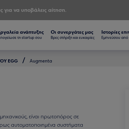
ς για να υποβάλεις αίτηση.
Εργαλεία ανάπτυξης
Οι συνεργάτες μας
Ιστορίες επι
πογείωσε τη startup σου
Βρες στήριξη και ευκαιρίες
Εμπνεύσου από τ
 ΤΟΥ EGG
Augmenta
μηχανικούς, είναι πρωτοπόρος σε
πλήρως αυτοματοποιημένα συστήματα