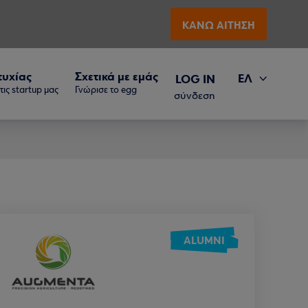
ΚΑΝΩ ΑΙΤΗΣΗ
τυχίας
Σχετικά με εμάς
ΕΛ
LOG IN
ις startup μας
Γνώρισε το egg
EN
σύνδεση
ALUMNI