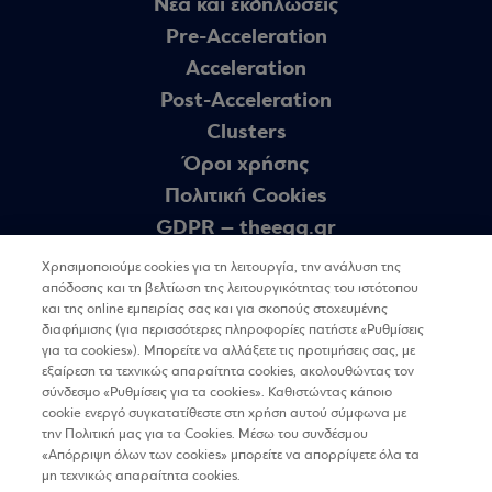
Nέα και εκδηλώσεις
Pre-Acceleration
Acceleration
Post-Acceleration
Clusters
Όροι χρήσης
Πολιτική Cookies
GDPR – theegg.gr
GDPR – Πρόγραμμα egg
Χρησιμοποιούμε cookies για τη λειτουργία, την ανάλυση της
Sitemap
απόδοσης και τη βελτίωση της λειτουργικότητας του ιστότοπου
και της online εμπειρίας σας και για σκοπούς στοχευμένης
διαφήμισης (για περισσότερες πληροφορίες πατήστε «Ρυθμίσεις
για τα cookies»). Μπορείτε να αλλάξετε τις προτιμήσεις σας, με
Newsletter
εξαίρεση τα τεχνικώς απαραίτητα cookies, ακολουθώντας τον
σύνδεσμο «Ρυθμίσεις για τα cookies». Καθιστώντας κάποιο
cookie ενεργό συγκατατίθεστε στη χρήση αυτού σύμφωνα με
ΕΓΓΡΑΦΗ
την Πολιτική μας για τα Cookies. Μέσω του συνδέσμου
«Απόρριψη όλων των cookies» μπορείτε να απορρίψετε όλα τα
μη τεχνικώς απαραίτητα cookies.