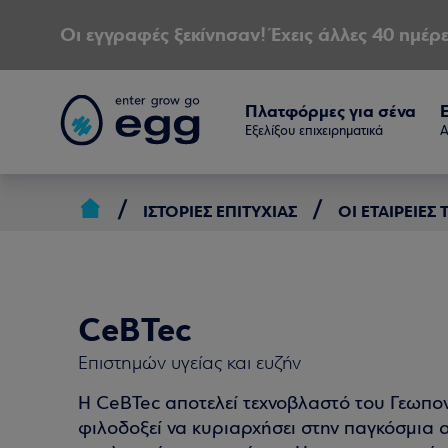
Οι εγγραφές ξεκίνησαν! Έχεις άλλες 40 ημέρε
Πλατφόρμες για σένα
Εξελίξου επιχειρηματικά
Α
ΙΣΤΟΡΊΕΣ ΕΠΙΤΥΧΊΑΣ
ΟΙ ΕΤΑΙΡΕΊΕΣ
CeBTec
Επιστημών υγείας και ευζήν
H CeBTec αποτελεί τεχνοβλαστό του Γεωπο
φιλοδοξεί να κυριαρχήσει στην παγκόσμια