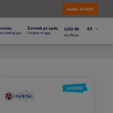
ΚΑΝΩ ΑΙΤΗΣΗ
τυχίας
Σχετικά με εμάς
ΕΛ
LOG IN
ις startup μας
Γνώρισε το egg
EN
σύνδεση
ALUMNI