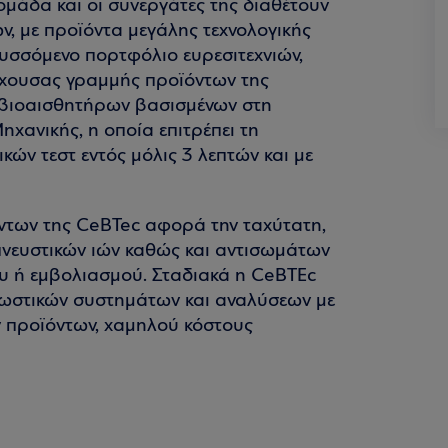
ομάδα και οι συνεργάτες της διαθέτουν
ν, με προϊόντα μεγάλης τεχνολογικής
υσσόμενο πορτφόλιο ευρεσιτεχνιών,
ρέχουσας γραμμής προϊόντων της
ών βιοαισθητήρων βασισμένων στη
ανικής, η οποία επιτρέπει τη
κών τεστ εντός μόλις 3 λεπτών και με
ντων της CeBTec αφορά την ταχύτατη,
πνευστικών ιών καθώς και αντισωμάτων
ου ή εμβολιασμού. Σταδιακά η CeBTEc
αγνωστικών συστημάτων και αναλύσεων με
προϊόντων, χαμηλού κόστους