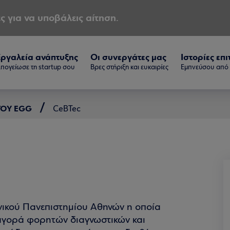
ς για να υποβάλεις αίτηση.
Εργαλεία ανάπτυξης
Οι συνεργάτες μας
Ιστορίες επι
πογείωσε τη startup σου
Βρες στήριξη και ευκαιρίες
Εμπνεύσου από τ
 ΤΟΥ EGG
CeBTec
νικού Πανεπιστημίου Αθηνών η οποία
 αγορά φορητών διαγνωστικών και