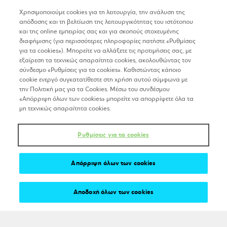
GDPR – Πρόγραμμα egg
Χρησιμοποιούμε cookies για τη λειτουργία, την ανάλυση της
απόδοσης και τη βελτίωση της λειτουργικότητας του ιστότοπου
Sitemap
και της online εμπειρίας σας και για σκοπούς στοχευμένης
διαφήμισης (για περισσότερες πληροφορίες πατήστε «Ρυθμίσεις
για τα cookies»). Μπορείτε να αλλάξετε τις προτιμήσεις σας, με
Newsletter
εξαίρεση τα τεχνικώς απαραίτητα cookies, ακολουθώντας τον
σύνδεσμο «Ρυθμίσεις για τα cookies». Καθιστώντας κάποιο
cookie ενεργό συγκατατίθεστε στη χρήση αυτού σύμφωνα με
την Πολιτική μας για τα Cookies. Μέσω του συνδέσμου
ΕΓΓΡΑΦΗ
«Απόρριψη όλων των cookies» μπορείτε να απορρίψετε όλα τα
μη τεχνικώς απαραίτητα cookies.
Stay tuned
Ρυθμίσεις για τα cookies
Απόρριψη όλων των cookies
Αποδοχή όλων των cookies
Copyright 2025 © The egg