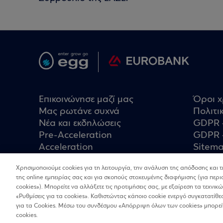
Επικοινώνησε μαζί μας
Όροι 
Μας ρωτάνε συχνά
Πολιτι
Nέα και εκδηλώσεις
GDPR 
Pre-Acceleration
GDPR 
Acceleration
Sitem
Post-Acceleration
Χρησιμοποιούμε cookies για τη λειτουργία, την ανάλυση της απόδοσης και τ
Clusters
της online εμπειρίας σας και για σκοπούς στοχευμένης διαφήμισης (για περ
cookies»). Μπορείτε να αλλάξετε τις προτιμήσεις σας, με εξαίρεση τα τεχν
«Ρυθμίσεις για τα cookies». Καθιστώντας κάποιο cookie ενεργό συγκατατίθ
για τα Cookies. Μέσω του συνδέσμου «Απόρριψη όλων των cookies» μπορεί
cookies.