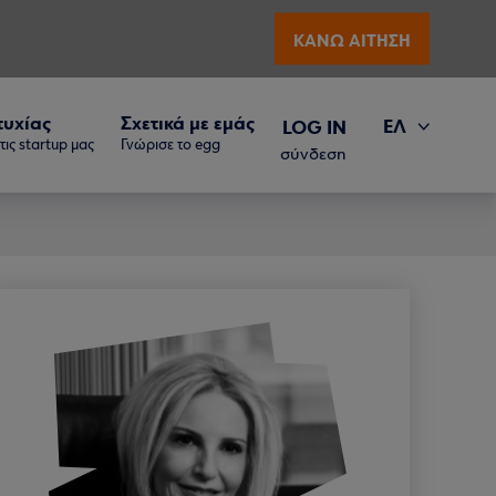
ΚΑΝΩ ΑΙΤΗΣΗ
τυχίας
Σχετικά με εμάς
ΕΛ
LOG IN
ις startup μας
Γνώρισε το egg
EN
σύνδεση