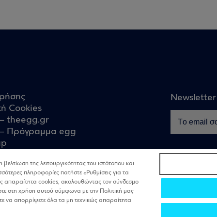
χρήσης
Newsletter
κή Cookies
– theegg.gr
– Πρόγραμμα egg
ap
Stay tuned
η βελτίωση της λειτουργικότητας του ιστότοπου και
ισσότερες πληροφορίες πατήστε «Ρυθμίσεις για τα
ικώς απαραίτητα cookies, ακολουθώντας τον σύνδεσμο
εστε στη χρήση αυτού σύμφωνα με την Πολιτική μας
τε να απορρίψετε όλα τα μη τεχνικώς απαραίτητα
Copyright 2025 © The egg