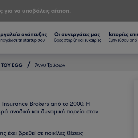
ς για να υποβάλεις αίτηση.
Εργαλεία ανάπτυξης
Οι συνεργάτες μας
Ιστορίες επι
πογείωσε τη startup σου
Βρες στήριξη και ευκαιρίες
Εμπνεύσου από τ
 ΤΟΥ EGG
Άννυ Τρύφων
 Insurance Brokers από το 2000. Η
θερά ανοδική και δυναμική πορεία στον
ς έχει βρεθεί σε ποικίλες θέσεις