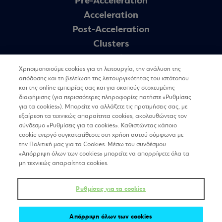
Pre-Acceleration
Acceleration
Post-Acceleration
Clusters
Όροι χρήσης
Χρησιμοποιούμε cookies για τη λειτουργία, την ανάλυση της
Πολιτική Cookies
απόδοσης και τη βελτίωση της λειτουργικότητας του ιστότοπου
GDPR – theegg.gr
και της online εμπειρίας σας και για σκοπούς στοχευμένης
διαφήμισης (για περισσότερες πληροφορίες πατήστε «Ρυθμίσεις
GDPR – Πρόγραμμα egg
για τα cookies»). Μπορείτε να αλλάξετε τις προτιμήσεις σας, με
Sitemap
εξαίρεση τα τεχνικώς απαραίτητα cookies, ακολουθώντας τον
σύνδεσμο «Ρυθμίσεις για τα cookies». Καθιστώντας κάποιο
cookie ενεργό συγκατατίθεστε στη χρήση αυτού σύμφωνα με
την Πολιτική μας για τα Cookies. Μέσω του συνδέσμου
Newsletter
«Απόρριψη όλων των cookies» μπορείτε να απορρίψετε όλα τα
μη τεχνικώς απαραίτητα cookies.
ΕΓΓΡΑΦΗ
Ρυθμίσεις για τα cookies
Απόρριψη όλων των cookies