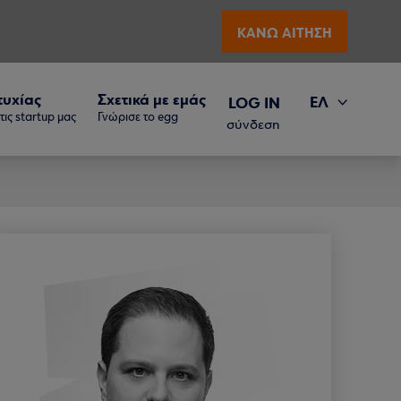
ΚΑΝΩ ΑΙΤΗΣΗ
τυχίας
Σχετικά με εμάς
ΕΛ
LOG IN
ις startup μας
Γνώρισε το egg
EN
σύνδεση