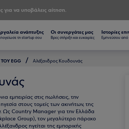
ς για να υποβάλεις αίτηση.
Εργαλεία ανάπτυξης
Οι συνεργάτες μας
Ιστορίες επι
πογείωσε τη startup σου
Βρες στήριξη και ευκαιρίες
Εμπνεύσου από τ
 ΤΟΥ EGG
Αλέξανδρος Κουδουνάς
υνάς
ια εμπειρίας στις πωλήσεις, την
ηγεσία στους τομείς των ακινήτων, της
ν. Ως Country Manager για την Ελλάδα
rkplace Group), τον μεγαλύτερο πάροχο
λέξανδρος ηγείται της εμπορικής